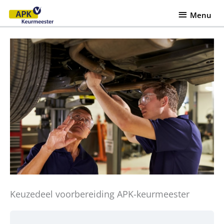
Ga
Menu
Menu
naar
de
inhoud
Keuzedeel voorbereiding APK-keurmeester