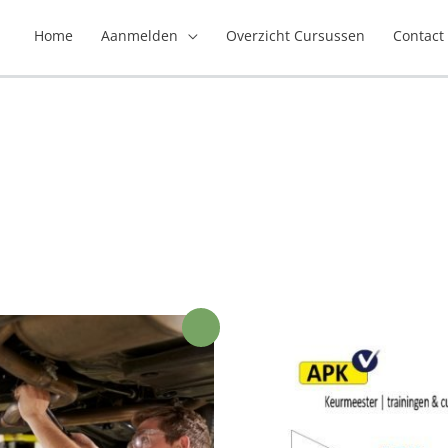
Home
Aanmelden
Overzicht Cursussen
Contact
Oorspronkelijke
Huidige
Actie!
prijs
prijs
was:
is:
€ 50.00.
€ 0.00.