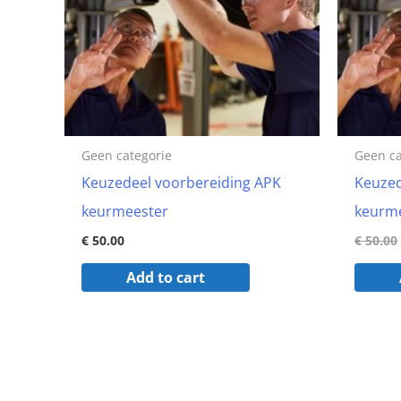
Geen categorie
Geen ca
Keuzedeel voorbereiding APK
Keuzed
keurmeester
keurme
€
50.00
€
50.00
Add to cart