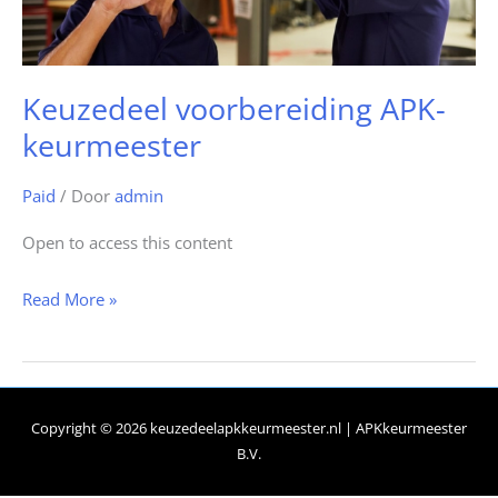
Keuzedeel voorbereiding APK-
keurmeester
Paid
/ Door
admin
Open to access this content
Read More »
Copyright © 2026
keuzedeelapkkeurmeester.nl
| APKkeurmeester
B.V.